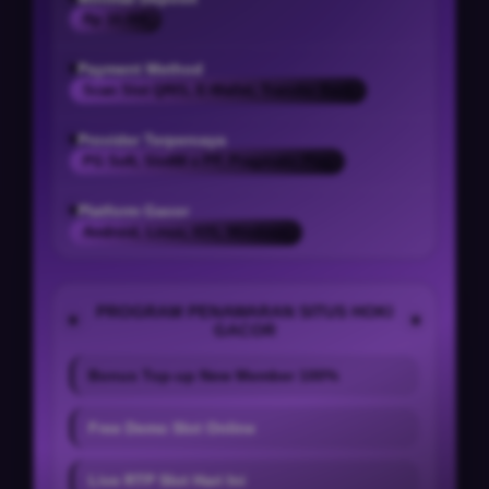
Rp 10.000
Payment Method
Scan Slot QRIS, E-Wallet, Transfer Bank
Provider Terpercaya
PG Soft, Slot88 x PP, Pragmatic Play
Platform Gacor
Android, Linux, IOS, Windows
PROGRAM PENAWARAN SITUS HOKI
GACOR
Bonus Top-up New Member 100%
Free Demo Slot Online
Live RTP Slot Hari Ini