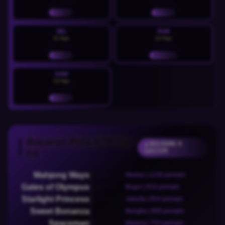
93.69%
92.87%
STABIL
STABIL
SEL
RAB
11 Agu
12 Agu
91.79%
89.26%
STABIL
NORMAL
KAM
13 Agu
94.53%
STABIL
Bocoran Pola RTP Hari
● MAXWIN X
GACOR
Ini
Mahjong Ways
98%
Medan | 1230 pemain
Gates of Olympus
83%
Bogor | 916 pemain
Starlight Princess
74%
Jakarta | 854 pemain
Sweet Bonanza
60%
Bangka | 809 pemain
Spaceman
85%
Malang | 753 pemain