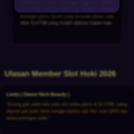
menjelajahi fitur putaran gratis, bonus 
permainan, hingga peluang jackpot melalui 
berbagai game favorit yang tersedia dalam satu 
situs SLOT88 yang mudah diakses kapan saja.
Ulasan Member Slot Hoki 2026
Linda ( Owner Nich Beauty )
★★★★★
"Emang gak salah kalo main slot online gacor di SLOT88, setiap
deposit gak pake lama nunggu karena ada fitur scan QRIS dan
tanpa potongan saldo."
2026-06-08