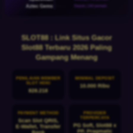
Aztec Gems
96%
Depok | 193 pemain
SLOT88 : Link Situs Gacor
Slot88 Terbaru 2026 Paling
Gampang Menang
PENILAIAN MEMBER
MINIMAL DEPOSIT
SLOT HOKI
10.000 Ribu
828.218
PAYMENT METHOD
PROVIDER
TERPERCAYA
Scan Slot QRIS,
PG Soft, Slot88 x
E-Wallet, Transfer
PP, Pragmatic
Bank