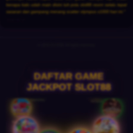
kenapa kalo udah main disini tuh pola slot88 resmi selalu tepat
sasaran dan gampang menang scatter olympus x1000 hari ini."
2026-06-30
© 2026 SLOT88. All rights reserved.
DAFTAR GAME
JACKPOT SLOT88
Wild Bounty
Showdown
Mahjong Ways
Wild Bandito
Sweet Bonanza
Captain's
Bounty