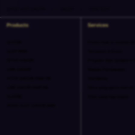
SITUS SLOT GACOR
>
GACOR
>
HOKI SLOT
Footer Navigation
Products
Services
SLOT88
Promo hoki & maxwin 88
SLOT HOKI
Turnamen & Event
SITUS GACOR
Program Slot Jackpot &
LINK GACOR
Metode Pembayaran
SITUS GACOR HARI INI
Slot Mania
LINK GACOR HARI INI
Situs yang gacor hari ini
SLOT88
Situs yang lagi bagus
SITUS SLOT GACOR 2026