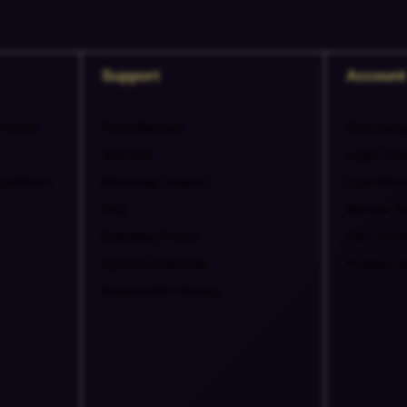
Support
Account
 harian
Pusat Bantuan
Situs yang
Slot Hoki
Login Slot
 Cashback
WhatsApp Support
Lupa Pass
FAQ
Riwayat Tr
Kebijakan Privasi
Fitur Verif
Syarat & Ketentuan
Program M
Responsible Gaming