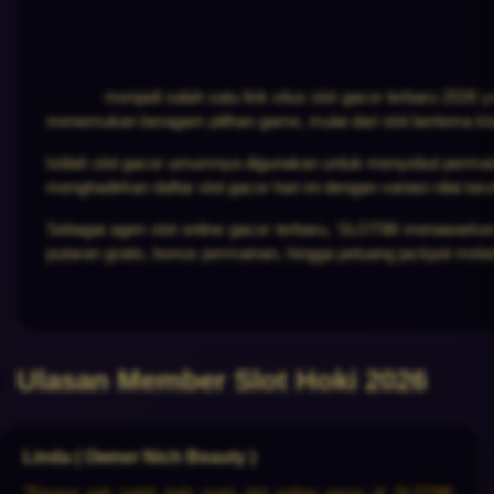
 menjadi salah satu link situs slot gacor terbaru 202
SLOT88
menemukan beragam pilihan game, mulai dari slot bertema kla
Istilah slot gacor umumnya digunakan untuk menyebut permai
menghadirkan daftar slot gacor hari ini dengan variasi nilai t
Sebagai agen slot online gacor terbaru, SLOT88 menawarkan 
putaran gratis, bonus permainan, hingga peluang jackpot mel
Ulasan Member Slot Hoki 2026
Linda ( Owner Nich Beauty )
★★★★★
"Emang gak salah kalo main slot online gacor di SLOT88,