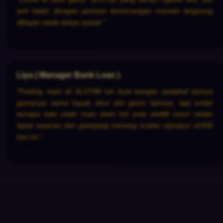
anti kalah dengan jaminan kemenangan maxwin langsung
dibayar wede tanpa syarat."
2026-06-18
Liya ( Manager Bank Loan )
★★★★★
"Feeling main di SLOT88 tuh kuat banget, padahal semua
gamenya sama kayak situs slot gacor lainnya, tapi entah
kenapa kalo udah main disini tuh pola slot88 resmi selalu
tepat sasaran dan gampang menang scatter olympus x1000
hari ini."
2026-06-30