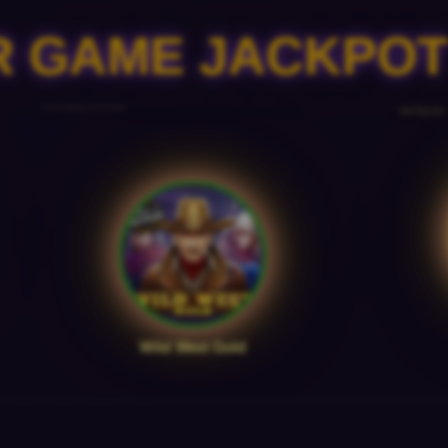
R GAME JACKPOT
Wild Bounty Showdown
Wild Bandit
Wild West Gold