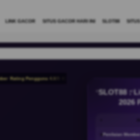
LINK GACOR
SITUS GACOR HARI INI
SLOT88
SITU
a 4.8/5
828.218 Aktif
Layanan Support 24 Jam Non-Stop
SLOT88 : Li
2026 
I
Penilaian Member