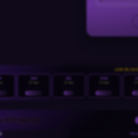
LIVE 06:38:0
N
SEN
SEL
RAB
gu
10 Agu
11 Agu
12 Agu
13
42%
87.15%
95.94%
86.01%
94
MAL
NORMAL
HOT
NORMAL
ST
a RTP Hari Ini
s
89%
Meda