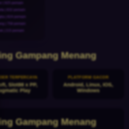
r | 925 pemain
rta | 832 pemain
ka | 824 pemain
ng | 758 pemain
k | 215 pemain
Paling Gampang Menang
DER TERPERCAYA
PLATFORM GACOR
ft, Slot88 x PP,
Android, Linux, IOS,
agmatic Play
Windows
Paling Gampang Menang