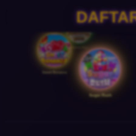
DAFTA
Mahjong Ways
Sweet Bonanza
Sugar Rush