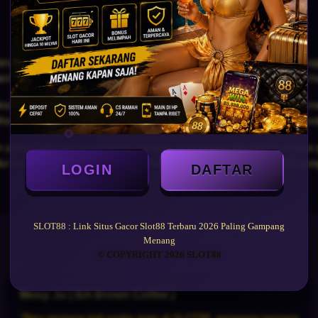
6 yang menyediakan akses praktis bagi pemain untuk menikmati berbag
sik hingga permainan modern yang dilengkapi fitur bonus, simbol k
nan yang dinilai memiliki kombinasi simbol dan fitur bonus yang m
aruhan, tingkat volatilitas, tema, dan mekanisme permainan yang berbe
pilihan slot gacor gampang menang yang dapat dimainkan sesuai pre
alui berbagai game favorit yang tersedia dalam satu situs SLOT88 ya
LOGIN
DAFTAR
SLOT88 : Link Situs Gacor Slot88 Terbaru 2026 Paling Gampang
Menang
© COPYRIGHT 2026 SLOT88
Mouy Ju ( BA Brown Coffee )
★★★★★
"Baru pertama kali nyoba main di SLOT88, gampang menang