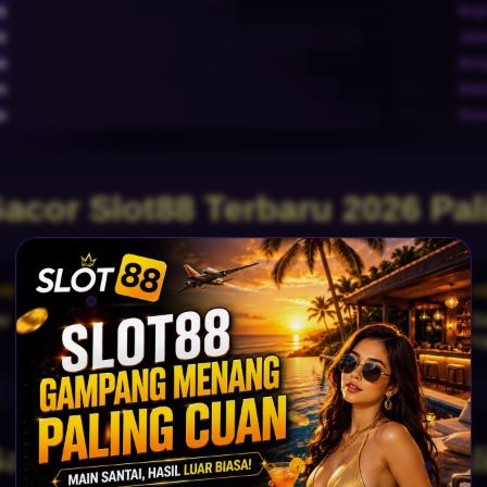
s
79%
Bogo
s
75%
Jaka
a
77%
Bang
n
75%
Mala
s
63%
Depo
Gacor Slot88 Terbaru 2026 
SIT
PAYMENT METHOD
PROVI
u
Scan Slot QRIS, E-Wallet,
PG So
Transfer Bank
Pr
Gacor Slot88 Terbaru 2026 