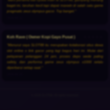
baget ini, taruhan kecil tapi dapat maxwin di salah satu game
pragmatic zeus olympus gacor. Top banget."
2026-06-12
Koh Rave ( Owner Kopi Gayo Pusat )
★★★★★
"Menurut saya SLOT88 itu merupakan kolaborasi situs dewa
slot online x link gacor yang lagi bagus hari ini. Mulai dari
pelayanan pelanggan 24 jam, proses depo wede paling
safety, dan performa game zeus olympus x1000 selalu
diperbarui setiap saat."
2026-06-25
© 2026 SLOT88. All rights reserved.