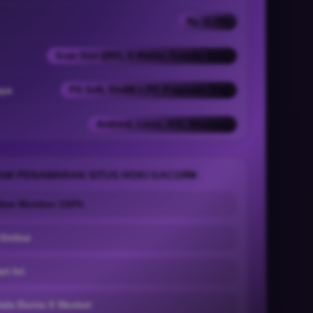
Rp 10.000
Scan Slot QRIS, E-Wallet, Transfer Bank
aya
PG Soft, Slot88 x PP, Pragmatic Play
Android, Linux, IOS, Windows
M PENAWARAN SITUS HOKI GACOR
New Member 100%
 Online
ri Ini
Piala Dunia X Sbobet