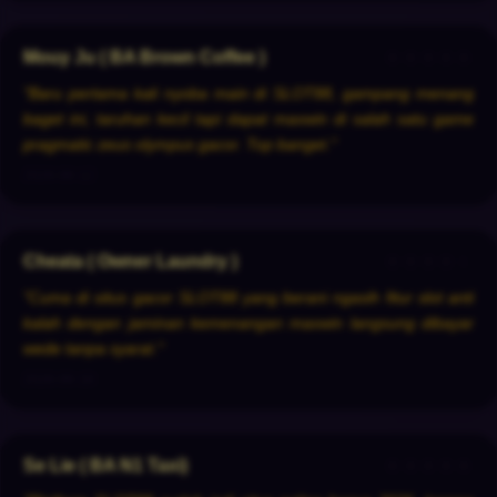
Mouy Ju ( BA Brown Coffee )
★★★★★
"Baru pertama kali nyoba main di SLOT88, gampang menang
baget ini, taruhan kecil tapi dapat maxwin di salah satu game
pragmatic zeus olympus gacor. Top banget."
2026-06-12
Cheata ( Owner Laundry )
★★★★☆
"Cuma di situs gacor SLOT88 yang berani ngasih fitur slot anti
kalah dengan jaminan kemenangan maxwin langsung dibayar
wede tanpa syarat."
2026-06-18
Se Lie ( BA N1 Taxi)
★★★★★