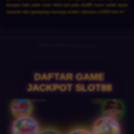
kenapa kalo udah main disini tuh pola slot88 resmi selalu tepat
sasaran dan gampang menang scatter olympus x1000 hari ini."
2026-06-30
© 2026 SLOT88. All rights reserved.
DAFTAR GAME
JACKPOT SLOT88
Wild Bounty
Showdown
Mahjong Ways
Wild Bandito
Sweet Bonanza
Captain's
Bounty