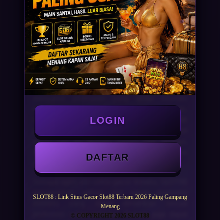
bagi pemain untuk menikmati berbagai 
permainan slot online. Melalui situs SLOT88, 
member dapat menemukan beragam pilihan 
game, mulai dari slot bertema klasik hingga 
permainan modern yang dilengkapi fitur bonus, 
simbol khusus, jackpot, dan kesempatan 
meraih maxwin.
Istilah slot gacor umumnya digunakan untuk 
menyebut permainan yang dinilai memiliki 
kombinasi simbol dan fitur bonus yang menarik. 
LOGIN
Untuk memudahkan pemain memilih 
permainan, 
SLOT88
 menghadirkan daftar slot 
gacor hari ini dengan variasi nilai taruhan, 
tingkat volatilitas, tema, dan mekanisme 
DAFTAR
permainan yang berbeda-beda.
Sebagai agen slot online gacor terbaru, SLOT88 
menawarkan pilihan slot gacor gampang 
SLOT88 : Link Situs Gacor Slot88 Terbaru 2026 Paling Gampang
menang yang dapat dimainkan sesuai 
Menang
preferensi setiap member. Pemain juga dapat 
© COPYRIGHT 2026 SLOT88