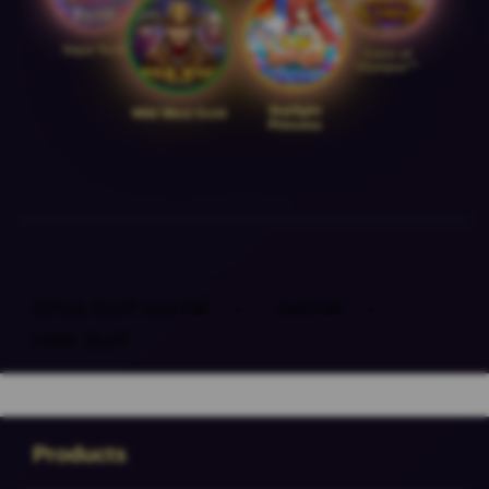
Sugar Rush
Gates of
Olympus™
Starlight
Wild West Gold
Princess
SITUS SLOT GACOR
>
GACOR
>
HOKI SLOT
Buka
Footer Navigation
Products