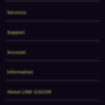
Buka
Services
Buka
Support
Buka
Account
Buka
Information
Buka
About LINK GACOR