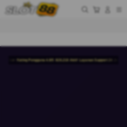
Skip
to
Cari
Troli
Login
Navigation
content
Buka Info Lebih Lanjut
Pengguna 4.8/5
828.218 Aktif
Layanan Support 24 Jam Non-Stop